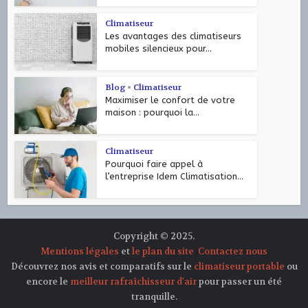
Climatiseur
Les avantages des climatiseurs
mobiles silencieux pour...
Blog
•
Climatiseur
Maximiser le confort de votre
maison : pourquoi la...
Climatiseur
Pourquoi faire appel à
l’entreprise Idem Climatisation...
Copyright © 2025.
Mentions légales
et
le plan du site
Contactez nous
Découvrez nos avis et comparatifs sur le
climatiseur portable
ou
encore le
meilleur rafraîchisseur d'air
pour passer un été
tranquille.