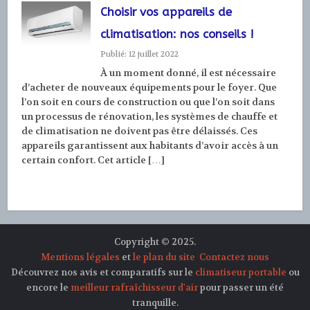
Choisir vos appareils de
climatisation: nos conseils !
Publié: 12 juillet 2022
À un moment donné, il est nécessaire
d’acheter de nouveaux équipements pour le foyer. Que
l’on soit en cours de construction ou que l’on soit dans
un processus de rénovation, les systèmes de chauffe et
de climatisation ne doivent pas être délaissés. Ces
appareils garantissent aux habitants d’avoir accès à un
certain confort. Cet article […]
Copyright © 2025.
Mentions légales
et
le plan du site
Contactez nous
Découvrez nos avis et comparatifs sur le
climatiseur portable
ou
encore le
meilleur rafraîchisseur d'air
pour passer un été
tranquille.